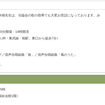
幸雄先生は、当協会の歌の指導でも大変お世話になっております。み
時30分開場・14時開演
JR・東武線「柏駅」東口から徒歩7分）
グ／混声合唱組曲「旅」／混声合唱組曲「風のうた」
で。
15時
福祉会館1階）