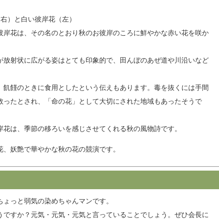
（右）と白い彼岸花（左）
彼岸花は、その名のとおり秋のお彼岸のころに鮮やかな赤い花を咲か
が放射状に広がる姿はとても印象的で、田んぼのあぜ道や川沿いなど
、飢饉のときに食用としたという伝えもあります。毒を抜くには手間
救ったとされ、「命の花」として大切にされた地域もあったそうで
岸花は、季節の移ろいを感じさせてくれる秋の風物詩です。
花、妖艶で華やかな秋の花の競演です。
ちょっと弱気の染めちゃんマンです。
うですか？元気・元気・元気と言っていることでしょう。ぜひ会長に