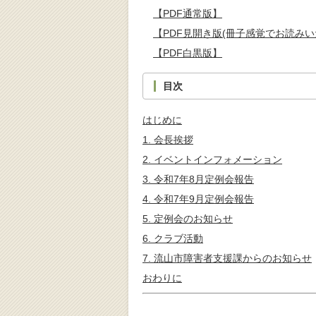
【PDF通常版】
【PDF見開き版(冊子感覚でお読みい
【PDF白黒版】
目次
はじめに
1. 会長挨拶
2. イベントインフォメーション
3. 令和7年8月定例会報告
4. 令和7年9月定例会報告
5. 定例会のお知らせ
6. クラブ活動
7. 流山市障害者支援課からのお知らせ
おわりに