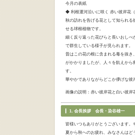
今月の表紙
◆ 利根運河沿いに咲く 赤い彼岸花
秋の訪れを告げる花として知られる
せる球根植物です。
細く反り返った花びらと長いおしべ
で群生している様子が見られます。
昔はこの花の根に含まれる毒を抜き
がかかりましたが、人々を飢えから
す。
華やかでありながらどこか儚げな彼
画像の説明：赤い彼岸花と白い彼岸
1. 会長挨拶 会長・染谷雄一
皆様いつもありがとうございます。
夏から秋へのお疲れ、みなさんはど