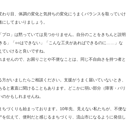
変わり目、体調の変化と気持ちの変化にうまくバランスを取っていけ
緒にしてまいりましょう。
「プロ」は黙っていては見つかりません。自分のことをきちんと説明
きる」「○○はできない」「こんな工夫があればできるのに……」な
えていけると良いですね。
れませんので、お困りごとや不便なことは、同じ不自由さを持つ者と
る方がいましたらご相談ください。支援がうまく届いていないとき、
あると素直に聞けることもあります。どこかに弱い部分（障害・バリ
いのかもしれませんね。
まちづくりも始まっております。10年先、見えない私たちが、不便な
アを伝えて、便利だと感じるまちづくり、流山市になるように発信し